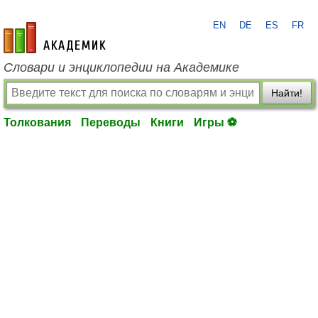
EN
DE
ES
FR
academic.ru
Словари и энциклопедии на Академике
Найти!
Толкования
Переводы
Книги
Игры ⚽