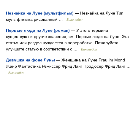
Незнайка на Луне (мультфильм)
— Незнайка на Луне Тип
мультфильма рисованный …
Википедия
Первые люди на Луне (роман)
— У этого термина
существуют и другие значения, см. Первые люди на Луне. Эта
статья или раздел нуждается в переработке. Пожалуйста,
улучшите статью в соответствии с …
Википедия
Девушка на фоне Луны
— Женщина на Луне Frau im Mond
Жанр Фантастика Режиссёр Фриц Ланг Продюсер Фриц Ланг …
Википедия