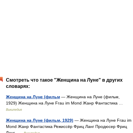
Смотреть что такое "Женщина на Луне" в других
словарях:
Женщина на Луне (фильм
— Женщина на Луне (фильм,
1929) Женщина на Луне Frau im Mond Жанр Фантастика …
Википедия
Женщина на Луне (фильм, 1929)
— Женщина на Луне Frau im
Mond Жанр Фантастика Режиссёр Фриц Ланг Продюсер Фриц
Ланг …