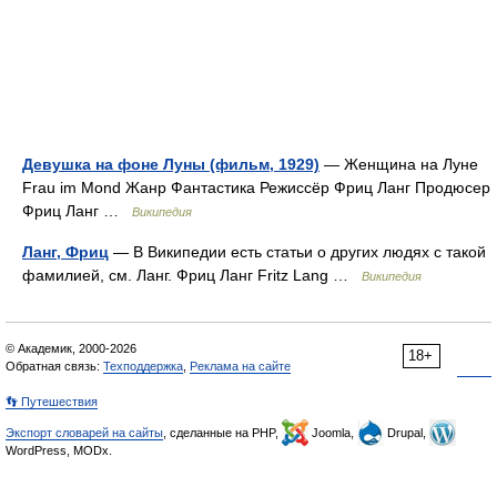
Девушка на фоне Луны (фильм, 1929)
— Женщина на Луне
Frau im Mond Жанр Фантастика Режиссёр Фриц Ланг Продюсер
Фриц Ланг …
Википедия
Ланг, Фриц
— В Википедии есть статьи о других людях с такой
фамилией, см. Ланг. Фриц Ланг Fritz Lang …
Википедия
© Академик, 2000-2026
18+
Обратная связь:
Техподдержка
,
Реклама на сайте
👣 Путешествия
Экспорт словарей на сайты
, сделанные на PHP,
Joomla,
Drupal,
WordPress, MODx.